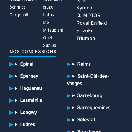
KTM
Schmitz
Isuzu
Kymco
Cargobull
Lotus
QJMOTOR
MG
Royal Enfield
Mitsubishi
Suzuki
Opel
Triumph
Suzuki
NOS CONCESSIONS
Épinal
Reims
Épernay
Saint-Dié-des-
Vosges
Haguenau
Sarrebourg
Lesménils
Sarreguemines
Longwy
Sélestat
Ludres