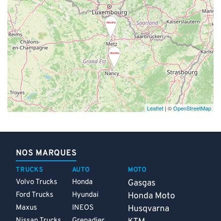
Leaflet
| ©
OpenStreetMap
NOS MARQUES
TRUCKS
AUTO
MOTO
Volvo Trucks
Honda
Gasgas
Ford Trucks
Hyundai
Honda Moto
Maxus
INEOS
Husqvarna
Nissan Trucks
Grenadier